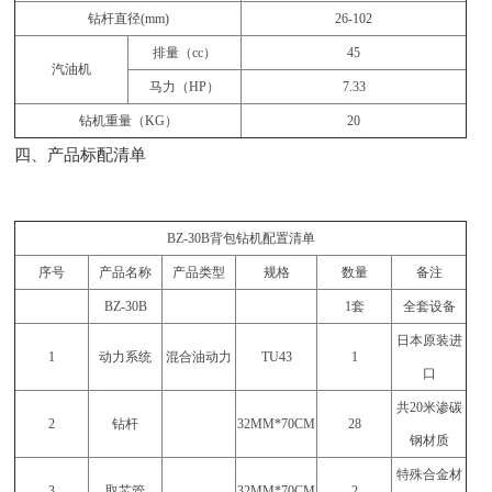
钻杆直径(mm)
26-102
排量（cc）
45
汽油机
马力（HP）
7.33
钻机重量（KG）
20
四、产品标配清单
BZ-30B背包钻机配置清单
序号
产品名称
产品类型
规格
数量
备注
BZ-30B
1套
全套设备
日本原装进
1
动力系统
混合油动力
TU43
1
口
共20米渗碳
2
钻杆
32MM*70CM
28
钢材质
特殊合金材
3
取芯管
32MM*70CM
2