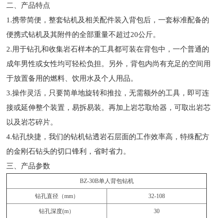
二、产品特点
1.携带简便，整套钻机及相关配件装入背包后，一套标准配备的
便携式钻机及其附件的全部重量不超过20公斤。
2.用于钻孔和收集岩石样本的工具都可装在背包中，一个普通的
成年男性或女性均可轻松负担。另外，背包内尚有充足的空间用
于放置备用的燃料、饮用水及个人用品。
3.操作灵活，只要简单地旋转和推拉，无需额外的工具，即可连
接或延伸整个装置，易拆易装。再加上岩芯取给器，可取出岩芯
以及岩芯碎片。
4.钻孔快捷，我们的钻机钻透岩石层面的工作效率高，特殊配方
的金刚石钻头的切口锋利，省时省力。
三、产品参数
BZ-30B单人背包钻机
钻孔直径（mm）
32-108
钻孔深度(m）
30