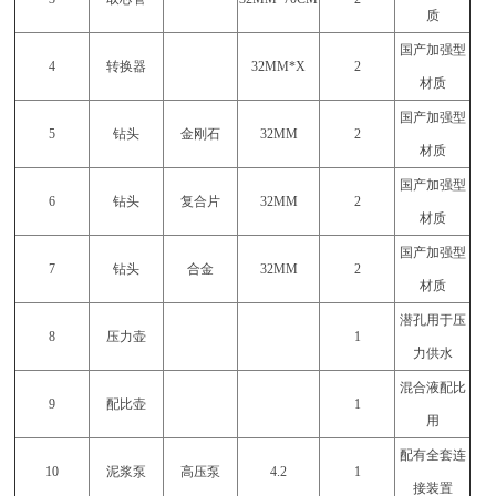
质
国产加强型
4
转换器
32MM*X
2
材质
国产加强型
5
钻头
金刚石
32MM
2
材质
国产加强型
6
钻头
复合片
32MM
2
材质
国产加强型
7
钻头
合金
32MM
2
材质
潜孔用于压
8
压力壶
1
力供水
混合液配比
9
配比壶
1
用
配有全套连
10
泥浆泵
高压泵
4.2
1
接装置