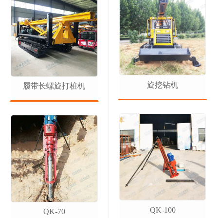
旋挖钻机
履带长螺旋打桩机
QK-100
QK-70