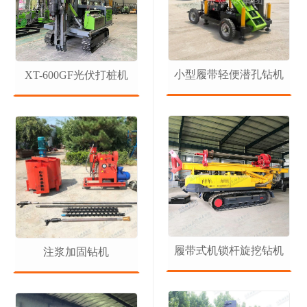
小型履带轻便潜孔钻机
XT-600GF光伏打桩机
1
2
3
履带式机锁杆旋挖钻机
注浆加固钻机