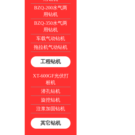
BZQ-200水气两
用钻机
BZQ-350水气两
用钻机
车载气动钻机
拖拉机气动钻机
工程钻机
XT-600GF光伏打
桩机
潜孔钻机
旋挖钻机
注浆加固钻机
其它钻机