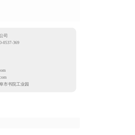
公司
537-369
com
com
阜市书院工业园