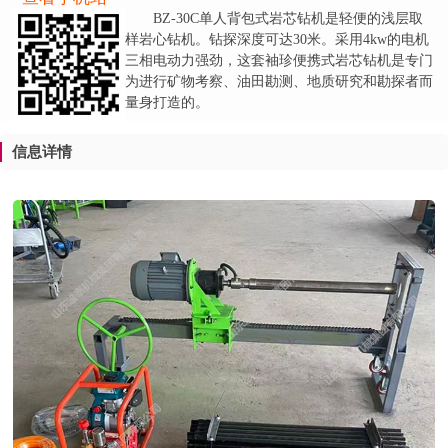
BZ-30C单人背包式岩芯钻机是轻便的浅层取
样岩心钻机。钻探深度可达30米。采用4kw的电机
三相电动力强劲，这套袖珍便携式岩芯钻机是专门
为进行矿物考察、油田勘测、地质研究和勘探者而
量身打造的。
信息详情
1
2
3